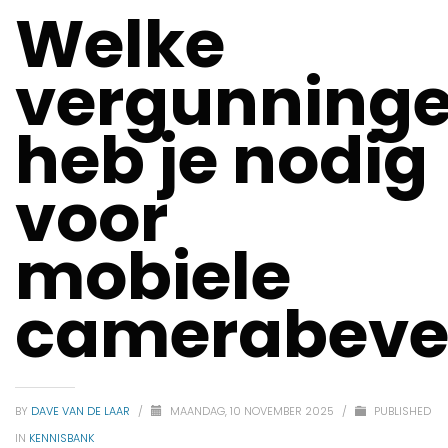
Welke
vergunning
heb je nodig
voor
mobiele
camerabevei
BY
DAVE VAN DE LAAR
/
MAANDAG, 10 NOVEMBER 2025
/
PUBLISHED
IN
KENNISBANK