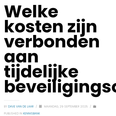
Welke
kosten zijn
verbonden
aan
tijdelijke
beveiliging
BY
DAVE VAN DE LAAR
/
MAANDAG, 29 SEPTEMBER 2025
/
PUBLISHED IN
KENNISBANK