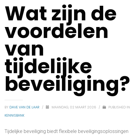
Wat zijn de
voordelen
van
tijdelijke
beveiliging?
BY
DAVE VAN DE LAAR
/
MAANDAG, 02 MAART 2026
/
PUBLISHED IN
KENNISBANK
Tijdelijke beveiliging biedt flexibele beveiligingsoplossingen