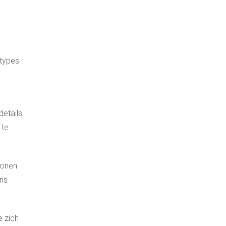
 types
details
 te
sonen
ens
e zich