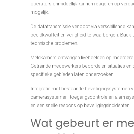
operators onmiddellijk kunnen reageren op verdac
mogelijk.
De datatransmissie verloopt via verschillende ka
beeldkwaliteit en veiligheid te waarborgen. Back
technische problemen.
Meldkamers ontvangen livebeelden op meerdere
Getrainde medewerkers beoordelen situaties en c
specifieke gebieden laten onderzoeken.
Integratie met bestaande beveiligingssystemen 
camerasystemen, toegangscontrole en alarmsyste
en een snelle respons op beveiligingsincidenten.
Wat gebeurt er met