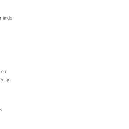
 minder
 en
ledige
jk