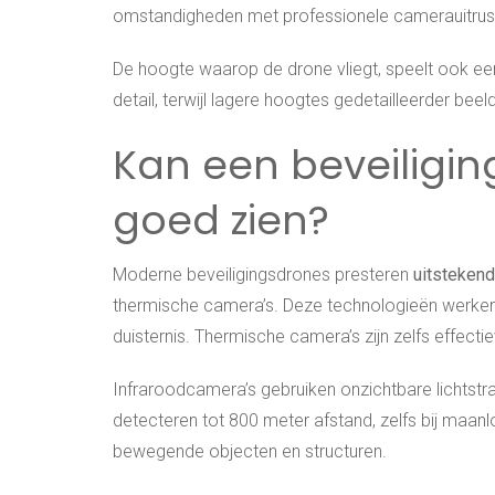
omstandigheden met professionele camerauitrust
De hoogte waarop de drone vliegt, speelt ook ee
detail, terwijl lagere hoogtes gedetailleerder bee
Kan een beveiligin
goed zien?
Moderne beveiligingsdrones presteren
uitstekend
thermische camera’s. Deze technologieën werken o
duisternis. Thermische camera’s zijn zelfs effect
Infraroodcamera’s gebruiken onzichtbare lichtst
detecteren tot 800 meter afstand, zelfs bij maanlo
bewegende objecten en structuren.