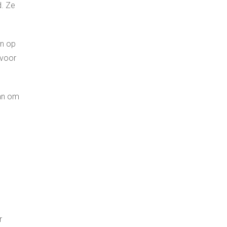
d. Ze
en op
 voor
aan om
r