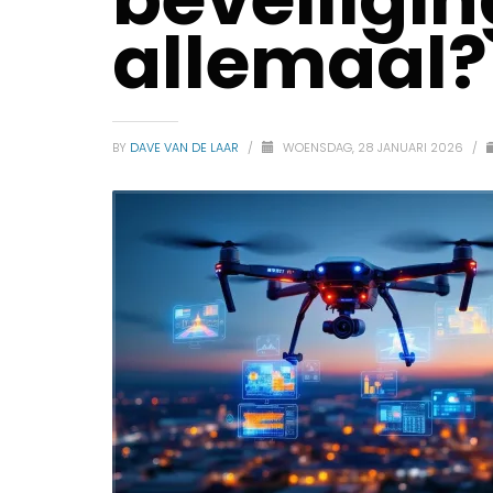
allemaal?
BY
DAVE VAN DE LAAR
/
WOENSDAG, 28 JANUARI 2026
/