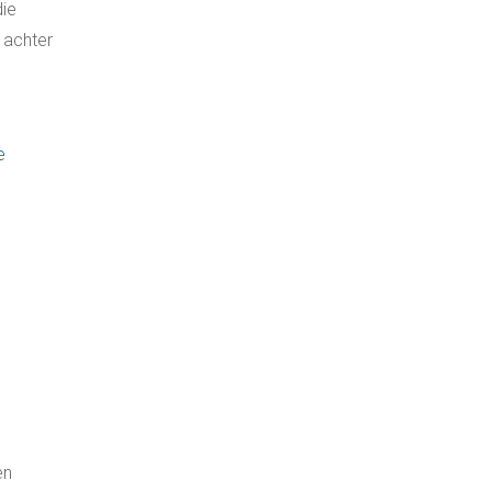
die
 achter
e
en