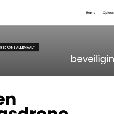
Home
Oploss
INGSDRONE ALLEMAAL?
beveilig
en
ngsdrone