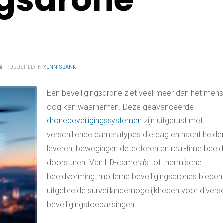
PUBLISHED IN
KENNISBANK
Een beveiligingsdrone ziet veel meer dan het mense
oog kan waarnemen. Deze geavanceerde
dronebeveiligingssystemen
zijn uitgerust met
verschillende cameratypes die dag en nacht helde
leveren, bewegingen detecteren en real-time beel
doorsturen. Van HD-camera’s tot thermische
beeldvorming: moderne beveiligingsdrones bieden
uitgebreide surveillancemogelijkheden voor divers
beveiligingstoepassingen.