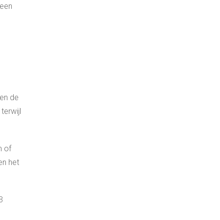
heen
 en de
erwijl
n of
en het
3