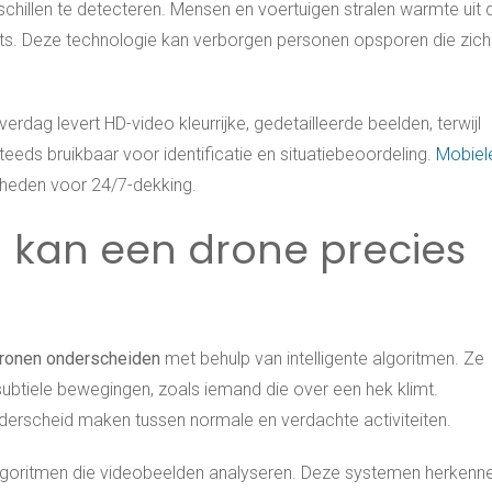
illen te detecteren. Mensen en voertuigen stralen warmte uit 
hts. Deze technologie kan verborgen personen opsporen die zich
erdag levert HD-video kleurrijke, gedetailleerde beelden, terwijl
eds bruikbaar voor identificatie en situatiebeoordeling.
Mobiel
heden voor 24/7-dekking.
kan een drone precies
ronen onderscheiden
met behulp van intelligente algoritmen. Ze
subtiele bewegingen, zoals iemand die over een hek klimt.
rscheid maken tussen normale en verdachte activiteiten.
lgoritmen die videobeelden analyseren. Deze systemen herkenn