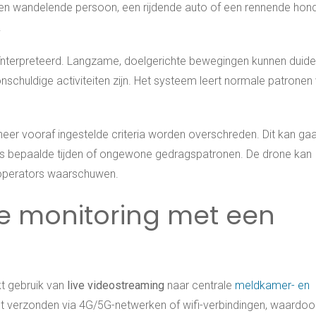
n wandelende persoon, een rijdende auto of een rennende hon
.
nterpreteerd. Langzame, doelgerichte bewegingen kunnen duid
nschuldige activiteiten zijn. Het systeem leert normale patronen
.
eer vooraf ingestelde criteria worden overschreden. Dit kan g
ns bepaalde tijden of ongewone gedragspatronen. De drone kan
operators waarschuwen.
me monitoring met een
kt gebruik van
live videostreaming
naar centrale
meldkamer- en
ct verzonden via 4G/5G-netwerken of wifi-verbindingen, waardoo