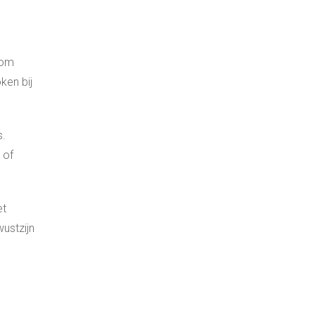
 om
ken bij
s.
 of
et
ustzijn