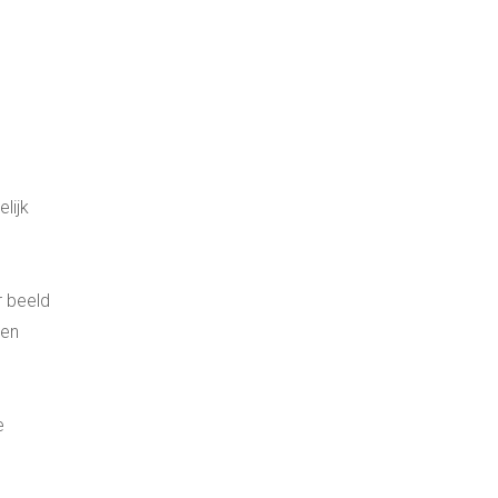
lijk
r beeld
den
e