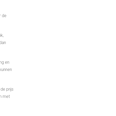
r de
ik,
 dan
ing en
 kunnen
de prijs
en met