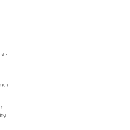
aste
emen
um.
ing