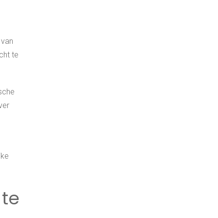
 van
cht te
ische
ver
jke
 te