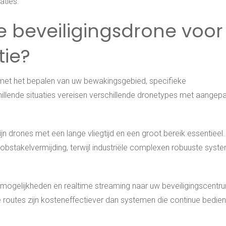
aties.
te beveiligingsdrone voor
tie?
t met het bepalen van uw bewakingsgebied, specifieke
illende situaties vereisen verschillende dronetypes met aangep
jn drones met een lange vliegtijd en een groot bereik essentieel.
 obstakelvermijding, terwijl industriële complexen robuuste syst
mogelijkheden en realtime streaming naar uw beveiligingscentr
utes zijn kosteneffectiever dan systemen die continue bedien