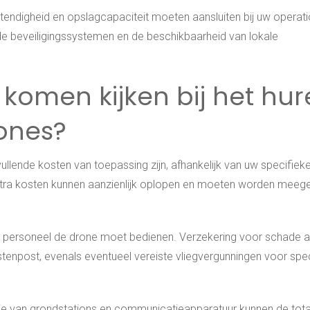
stendigheid en opslagcapaciteit moeten aansluiten bij uw operat
e beveiligingssystemen en de beschikbaarheid van lokale
 komen kijken bij het hu
ones?
ullende kosten van toepassing zijn, afhankelijk van uw specifiek
extra kosten kunnen aanzienlijk oplopen en moeten worden mee
uw personeel de drone moet bedienen. Verzekering voor schade 
stenpost, evenals eventueel vereiste vliegvergunningen voor spe
atie van grondstations en communicatieapparatuur kunnen de tota