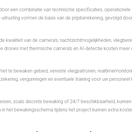
oor een combinatie van technische specificaties, operationele
 uitrusting vormen de basis van de prijsberekening, gevolgd doo
 de kwaliteit van de camera’s, nachtzichtmogelijkheden, vliegbere
de drones met thermische camera’s en AI-detectie kosten meer
het te bewaken gebied, vereiste vliegpatronen, realtimemonitor
ekering, vergunningen en eventuele training voor uw personeel
isen, zoals discrete bewaking of 24/7-beschikbaarheid, kunnen 
 in het bewakingsschema tijdens het project kunnen extra kost