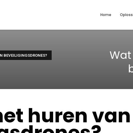
Home
Oploss
Wat 
N BEVEILIGINGSDRONES?
het huren van
ngsdrones?