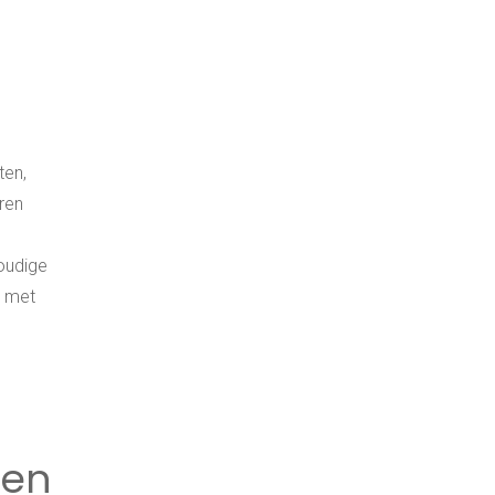
ten,
ren
oudige
n met
 en