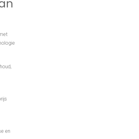
van
 met
nologie
rhoud,
rijs
se en