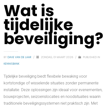
Wat is
tijdelijke
beveiliging?
BY
DAVE VAN DE LAAR
/
ZONDAG, 01 MAART 2026
/
PUBLISHED IN
KENNISBANK
Tijdelijke beveiliging biedt flexibele bewaking voor
kortstondige of wisselende situaties zonder permanente
installatie. Deze oplossingen zijn ideaal voor evenementen,
bouwprojecten, seizoenslocaties en noodsituaties waarin
traditionele beveiligingssystemen niet praktisch zijn. Met