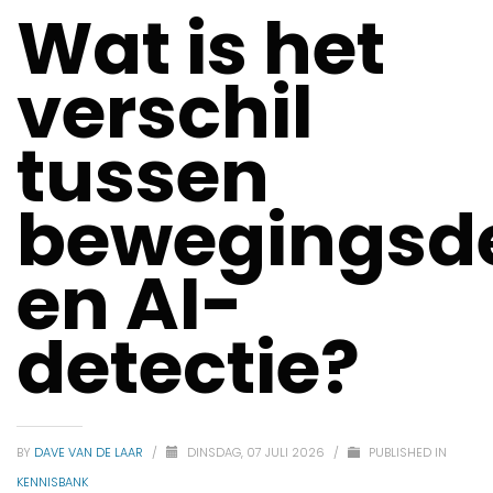
Wat is het
verschil
tussen
bewegingsde
en AI-
detectie?
BY
DAVE VAN DE LAAR
/
DINSDAG, 07 JULI 2026
/
PUBLISHED IN
KENNISBANK