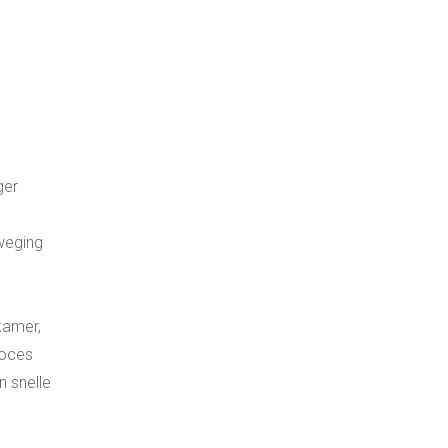
ger
weging
kamer,
roces
n snelle