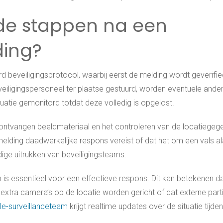
nde stappen na een
ding?
 beveiligingsprotocol, waarbij eerst de melding wordt geverifie
iligingspersoneel ter plaatse gestuurd, worden eventuele ande
uatie gemonitord totdat deze volledig is opgelost.
 ontvangen beeldmateriaal en het controleren van de locatiegeg
melding daadwerkelijke respons vereist of dat het om een vals a
ige uitrukken van beveiligingsteams.
n is essentieel voor een effectieve respons. Dit kan betekenen d
tra camera’s op de locatie worden gericht of dat externe parti
le-surveillanceteam
krijgt realtime updates over de situatie tijde