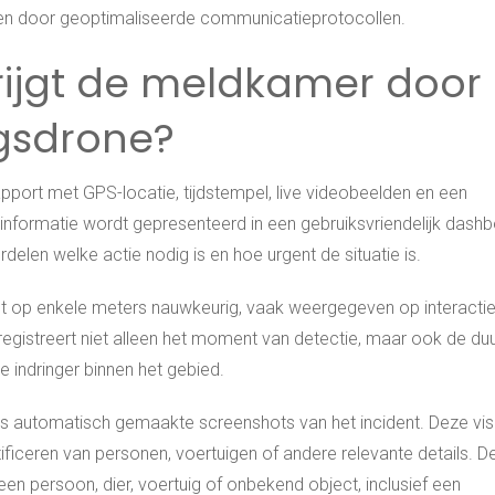
ren door geoptimaliseerde communicatieprotocollen.
rijgt de meldkamer door
ngsdrone?
ort met GPS-locatie, tijdstempel, live videobeelden en een
 informatie wordt gepresenteerd in een gebruiksvriendelijk dashb
delen welke actie nodig is en hoe urgent de situatie is.
t op enkele meters nauwkeurig, vaak weergegeven op interacti
l registreert niet alleen het moment van detectie, maar ook de du
indringer binnen het gebied.
s automatisch gemaakte screenshots van het incident. Deze vis
ntificeren van personen, voertuigen of andere relevante details. D
en persoon, dier, voertuig of onbekend object, inclusief een