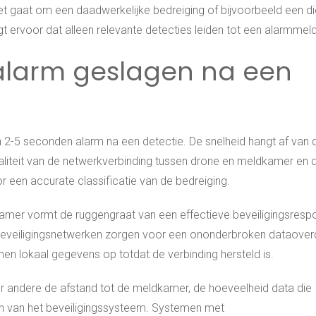
t gaat om een daadwerkelijke bedreiging of bijvoorbeeld een di
rgt ervoor dat alleen relevante detecties leiden tot een alarmmeld
 alarm geslagen na een
2-5 seconden alarm na een detectie. De snelheid hangt af van 
aliteit van de netwerkverbinding tussen drone en meldkamer en 
r een accurate classificatie van de bedreiging.
mer vormt de ruggengraat van een effectieve beveiligingsresp
 beveiligingsnetwerken zorgen voor een ononderbroken dataover
n lokaal gegevens op totdat de verbinding hersteld is.
er andere de afstand tot de meldkamer, de hoeveelheid data die
gen van het beveiligingssysteem. Systemen met