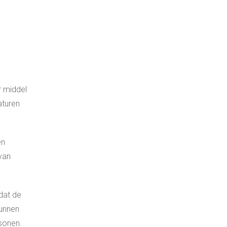
r middel
aturen
en
van
dat de
kunnen
sonen.