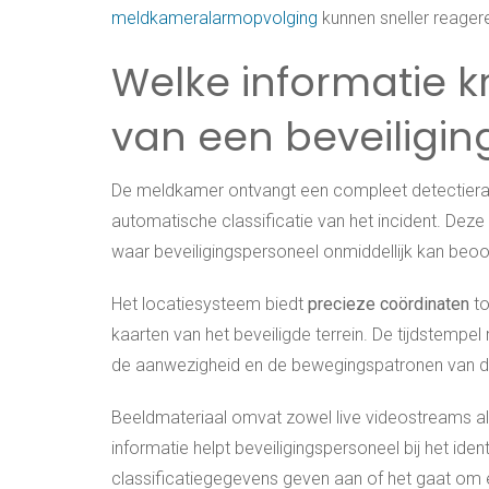
meldkameralarmopvolging
kunnen sneller reage
Welke informatie k
van een beveiligi
De meldkamer ontvangt een compleet detectierapp
automatische classificatie van het incident. Deze
waar beveiligingspersoneel onmiddellijk kan beoor
Het locatiesysteem biedt
precieze coördinaten
to
kaarten van het beveiligde terrein. De tijdstempe
de aanwezigheid en de bewegingspatronen van de 
Beeldmateriaal omvat zowel live videostreams al
informatie helpt beveiligingspersoneel bij het ide
classificatiegegevens geven aan of het gaat om e