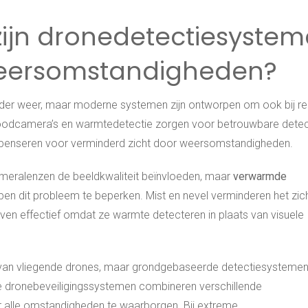
ijn dronedetectiesyste
 weersomstandigheden?
lder weer, maar moderne systemen zijn ontworpen om ook bij re
fraroodcamera’s en warmtedetectie zorgen voor betrouwbare detect
mpenseren voor verminderd zicht door weersomstandigheden.
ameralenzen de beeldkwaliteit beïnvloeden, maar
verwarmde
pen dit probleem te beperken. Mist en nevel verminderen het zic
ven effectief omdat ze warmte detecteren in plaats van visuele
it van vliegende drones, maar grondgebaseerde detectiesysteme
e dronebeveiligingssystemen combineren verschillende
alle omstandigheden te waarborgen. Bij extreme