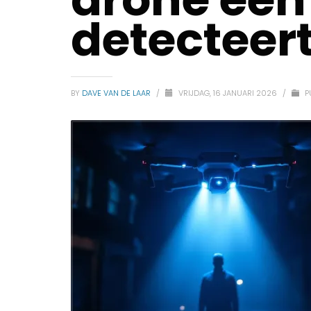
detecteer
BY
DAVE VAN DE LAAR
/
VRIJDAG, 16 JANUARI 2026
/
P