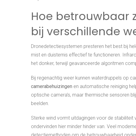
Hoe betrouwbaar z
bij verschillende
Dronedetectiesystemen presteren het best bij he
mist en duisternis effectief te functioneren. In
het donker, terwijl geavanceerde algoritmen co
Bij regenachtig weer kunnen waterdruppels op c
camerabehuizingen
en automatische reiniging hel
optische camera’s, maar thermische sensoren blij
beelden.
Sterke wind vormt uitdagingen voor de stabilite
ondervinden hier minder hinder van. Veel modern
detectiemethoden om de betrouwbaarheid onder 