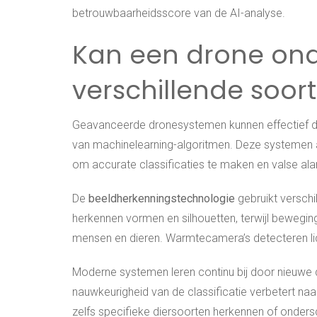
betrouwbaarheidsscore van de AI-analyse.
Kan een drone on
verschillende soor
Geavanceerde dronesystemen kunnen effectief dif
van machinelearning-algoritmen. Deze systemen
om accurate classificaties te maken en valse ala
De
beeldherkenningstechnologie
gebruikt verschi
herkennen vormen en silhouetten, terwijl bewegi
mensen en dieren. Warmtecamera’s detecteren lic
Moderne systemen leren continu bij door nieuwe d
nauwkeurigheid van de classificatie verbetert 
zelfs specifieke diersoorten herkennen of onde