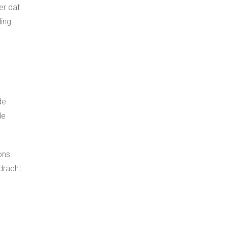
er dat
ing.
de
de
ons.
dracht.