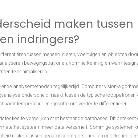
derscheid maken tussen
ten indringers?
ferentiëren tussen mensen, dieren, voertuigen en objecten doo
 analyseren bewegingspatronen, vormherkenning en warmtesign
rmen te minimaliseren.
llende analysemethoden tegelijkertijd. Computer vision-algoritm
ngsanalyse onderscheid maakt tussen de typische looppatronen 
haamstemperatuur en -grootte om verder te differentiëren.
etecties te vergelijken met bestaande databases. Dit betekent 
naarmate het systeem meer data verzamelt. Sommige systemen 
rscheid maken tussen geautoriseerd personeel en onbekende per