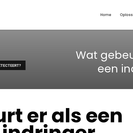
Home
Oploss
Wat gebeur
een in
ETECTEERT?
t er als een
 indringer