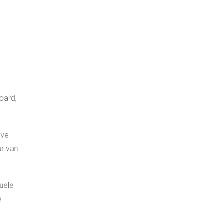
oard,
eve
ur van
uele
e