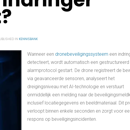
t?
UBLISHED IN
KENNISBANK
Wanneer een
dronebeveiligingssysteem
een indrin
detecteert, wordt automatisch een gestructureerd
alarmprotocol gestart. De drone registreert de be
via geavanceerde sensoren, analyseert het
dreigingsniveau met AI-technologie en verstuurt
onmiddellijk een melding naar de beveiligingsmeld
inclusief locatiegegevens en beeldmateriaal. Dit p
verloopt binnen enkele seconden en zorgt voor ee
respons op beveiligingsincidenten.