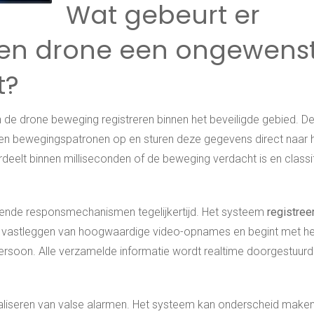
Wat gebeurt er
een drone een ongewens
t?
 de drone beweging registreren binnen het beveiligde gebied. D
n bewegingspatronen op en sturen deze gegevens direct naar h
eelt binnen milliseconden of de beweging verdacht is en classi
illende responsmechanismen tegelijkertijd. Het systeem
registree
t vastleggen van hoogwaardige video-opnames en begint met he
rsoon. Alle verzamelde informatie wordt realtime doorgestuurd
imaliseren van valse alarmen. Het systeem kan onderscheid make