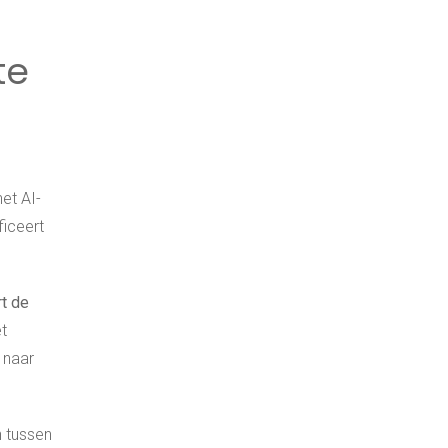
te
e
et AI-
ficeert
rt de
t
 naar
n tussen