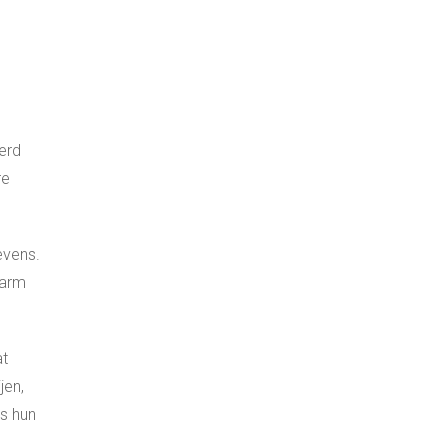
erd
re
evens.
larm
at
jen,
ns hun