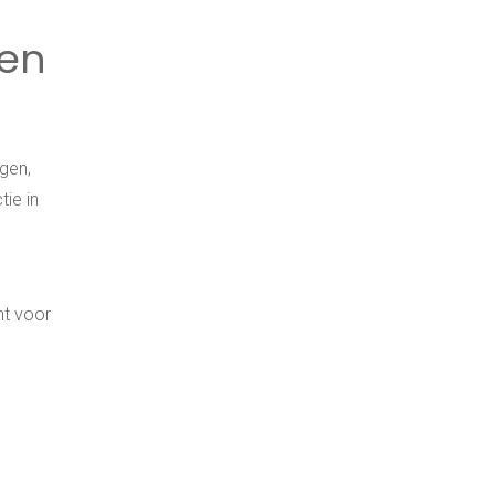
men
gen,
ie in
ht voor
n