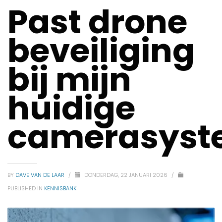
Past drone
beveiliging
bij mijn
huidige
camerasyst
BY
DAVE VAN DE LAAR
/
DONDERDAG, 22 JANUARI 2026
/
PUBLISHED IN
KENNISBANK