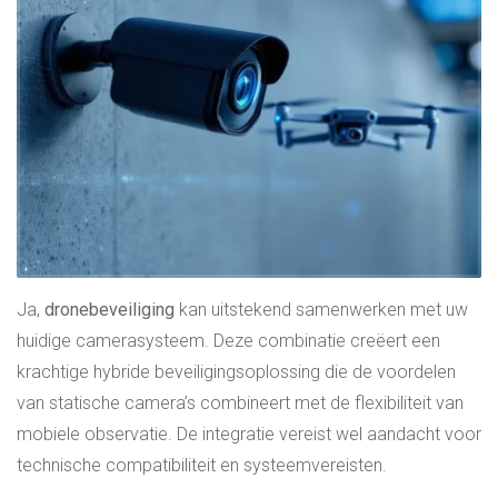
Ja,
dronebeveiliging
kan uitstekend samenwerken met uw
huidige camerasysteem. Deze combinatie creëert een
krachtige hybride beveiligingsoplossing die de voordelen
van statische camera’s combineert met de flexibiliteit van
mobiele observatie. De integratie vereist wel aandacht voor
technische compatibiliteit en systeemvereisten.