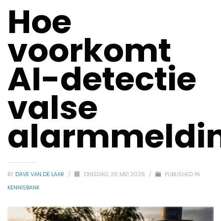
Hoe
voorkomt
AI-detectie
valse
alarmmeldi
BY
DAVE VAN DE LAAR
/
DINSDAG, 26 MEI 2026
/
PUBLISHED IN
KENNISBANK