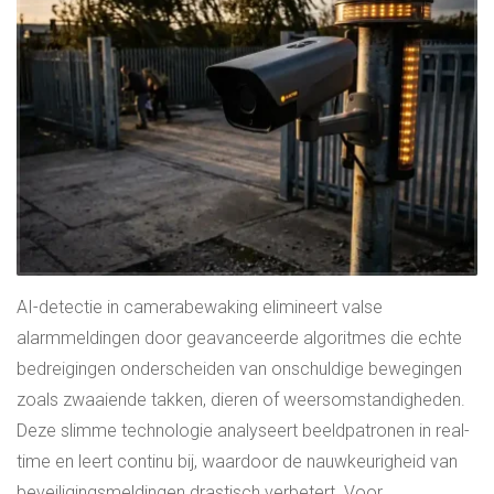
AI-detectie in camerabewaking elimineert valse
alarmmeldingen door geavanceerde algoritmes die echte
bedreigingen onderscheiden van onschuldige bewegingen
zoals zwaaiende takken, dieren of weersomstandigheden.
Deze slimme technologie analyseert beeldpatronen in real-
time en leert continu bij, waardoor de nauwkeurigheid van
beveiligingsmeldingen drastisch verbetert. Voor