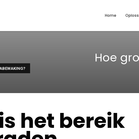
Home
Oploss
Hoe gro
RABEWAKING?
is het bereik
raden