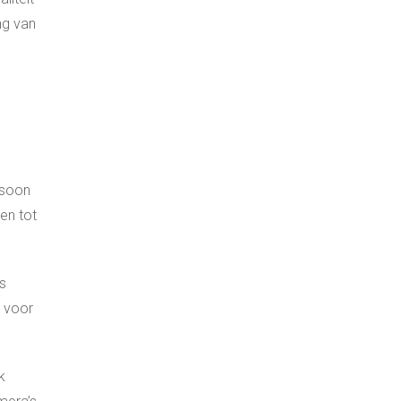
ng van
rsoon
en tot
s
r voor
k