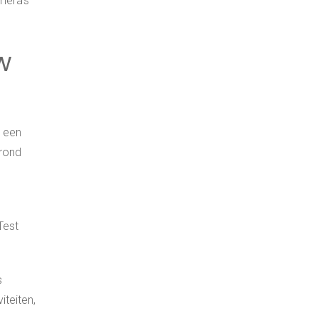
mera’s
w
k een
grond
Test
s
teiten,