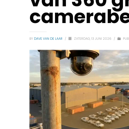
camerabe
BY
DAVE VAN DE LAAR
/
ZATERDAG, 13 JUNI 2026
/
PUB