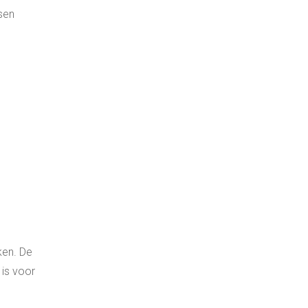
sen
ken. De
 is voor