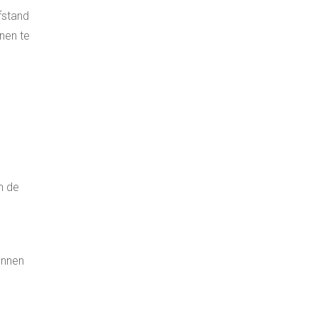
afstand
nen te
n de
unnen