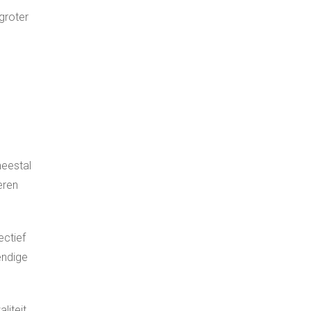
groter
meestal
eren
ctief
endige
liteit