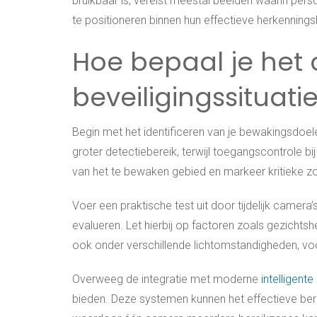
bruikbaar is, vereist meestal beelden waarin perso
te positioneren binnen hun effectieve herkennings
Hoe bepaal je het 
beveiligingssituati
Begin met het identificeren van je bewakingsdoe
groter detectiebereik, terwijl toegangscontrole b
van het te bewaken gebied en markeer kritieke zon
Voer een praktische test uit door tijdelijk camera
evalueren. Let hierbij op factoren zoals gezicht
ook onder verschillende lichtomstandigheden, voor
Overweeg de integratie met moderne
intelligen
bieden. Deze systemen kunnen het effectieve ber