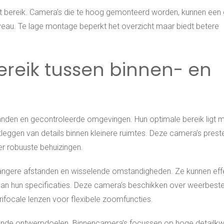
 bereik. Camera’s die te hoog gemonteerd worden, kunnen een 
veau. Te lage montage beperkt het overzicht maar biedt betere
bereik tussen binnen- en
anden en gecontroleerde omgevingen. Hun optimale bereik ligt 
stleggen van details binnen kleinere ruimtes. Deze camera’s prest
er robuuste behuizingen.
angere afstanden en wisselende omstandigheden. Ze kunnen effe
 van hun specificaties. Deze camera’s beschikken over weerbest
rifocale lenzen voor flexibele zoomfuncties.
llende ontwerpdoelen. Binnencamera’s focussen op hoge detailkwa