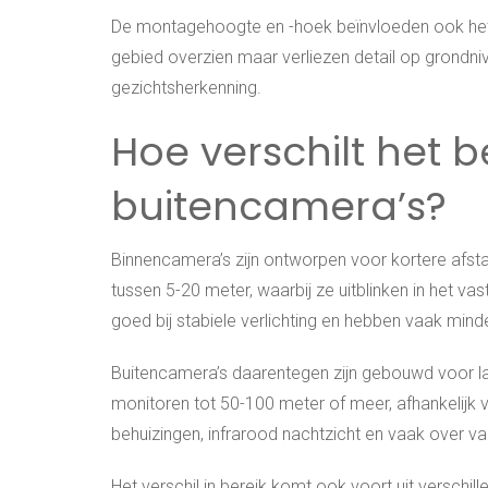
De montagehoogte en -hoek beïnvloeden ook het
gebied overzien maar verliezen detail op grondni
gezichtsherkenning.
Hoe verschilt het 
buitencamera’s?
Binnencamera’s zijn ontworpen voor kortere afst
tussen 5-20 meter, waarbij ze uitblinken in het va
goed bij stabiele verlichting en hebben vaak mind
Buitencamera’s daarentegen zijn gebouwd voor l
monitoren tot 50-100 meter of meer, afhankelijk
behuizingen, infrarood nachtzicht en vaak over va
Het verschil in bereik komt ook voort uit verschi