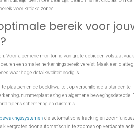
nen duidelijk identificeerbaar zijn. Daarom is het cruciaal om ca
bereik voor kritieke zones.
optimale bereik voor jou
e?
len. Voor algemene monitoring van grote gebieden volstaat vaa
ij deuren een smaller herkenningsbereik vereist. Maak een platte
es waar hoge detailkwaliteit nodig is.
’s te plaatsen en de beeldkwaliteit op verschillende afstanden te
sherkenning, nummerplaatlezing en algemene bewegingsdetectie. 
al tijdens schemering en duisternis.
te bewakingssystemen
die automatische tracking en zoomfunctie
eik vergroten door automatisch in te zoomen op verdachte activi