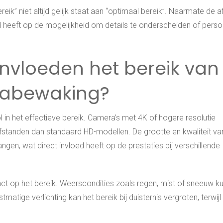
reik” niet altijd gelijk staat aan “optimaal bereik”. Naarmate de 
d heeft op de mogelijkheid om details te onderscheiden of perso
nvloeden het bereik van
rabewaking?
l in het effectieve bereik. Camera’s met 4K of hogere resolutie
fstanden dan standaard HD-modellen. De grootte en kwaliteit va
en, wat direct invloed heeft op de prestaties bij verschillende
 op het bereik. Weerscondities zoals regen, mist of sneeuw k
matige verlichting kan het bereik bij duisternis vergroten, terwijl