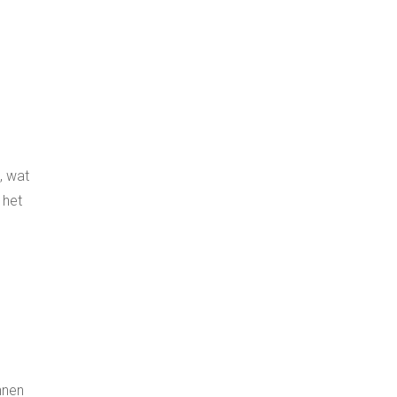
, wat
 het
nnen