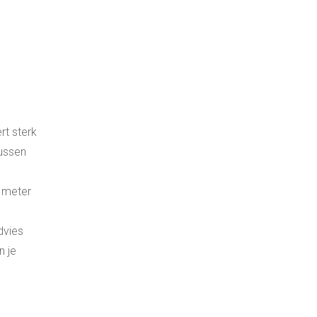
rt sterk
tussen
0 meter
dvies
n je