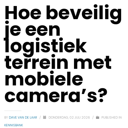
Hoe beveilig
je een
logistiek
terrein met
mobiele
camera’s?
BY
DAVE VAN DE LAAR
/
DONDERDAG, 02 JULI 2026
/
PUBLISHED IN
KENNISBANK