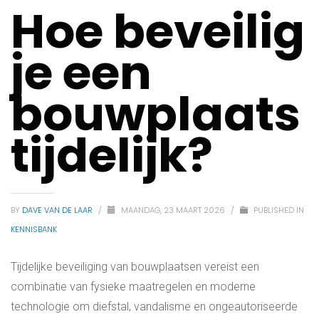
Hoe beveilig
je een
bouwplaats
tijdelijk?
BY
DAVE VAN DE LAAR
/
MAANDAG, 23 MAART 2026
/
PUBLISHED IN
KENNISBANK
Tijdelijke beveiliging van bouwplaatsen vereist een
combinatie van fysieke maatregelen en moderne
technologie om diefstal, vandalisme en ongeautoriseerde